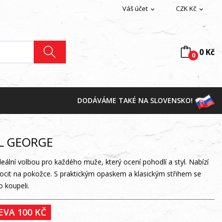
Váš účet
CZK Kč
expand_more
expand_more
0 Kč
0
T
DODÁVÁME TAKÉ NA SLOVENSKO!
L GEORGE
lní volbou pro každého muže, který ocení pohodlí a styl. Nabízí
ocit na pokožce. S praktickým opaskem a klasickým střihem se
o koupeli.
EVA 100 KČ