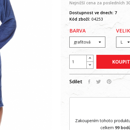
Nejnižší cena za posledních 3
Dostupnost ve dnech:
7
Kód zboží:
04253
BARVA
VELI
KOUPIT
Sdílet
Zakoupením tohoto produktu
celkem
99
bod