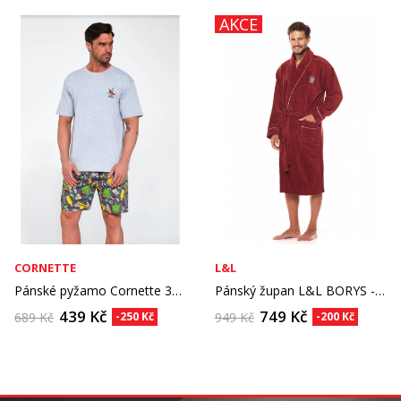
AKCE
CORNETTE
L&L
Pánské pyžamo Cornette 326/107 Mexico kr/r -...
Pánský župan L&L BORYS - výprodej
439 Kč
749 Kč
689 Kč
-250 Kč
949 Kč
-200 Kč