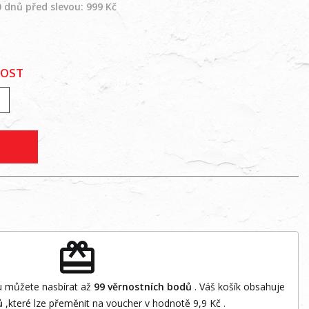
0 dnů před slevou: 999 Kč
KOST
redeem
 můžete nasbírat až
99
věrnostních bodů
. Váš košík obsahuje
ů
,které lze přeměnit na voucher v hodnotě
9,9 Kč
.