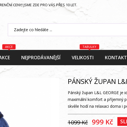
NČNÍ CENY! JSME ZDE PRO VÁS PŘES 10 LET.
AKCE
TABULKY
AKCE
NEJPRODÁVANĚJŠÍ
VELIKOSTI
KONTAK
PÁNSKÝ ŽUPAN L&
Pánský župan L&L GEORGE je ideá
maximální komfort a příjemný p
skvěle hodí na relaxaci doma i p
999 Kč
SL
1099 Kč