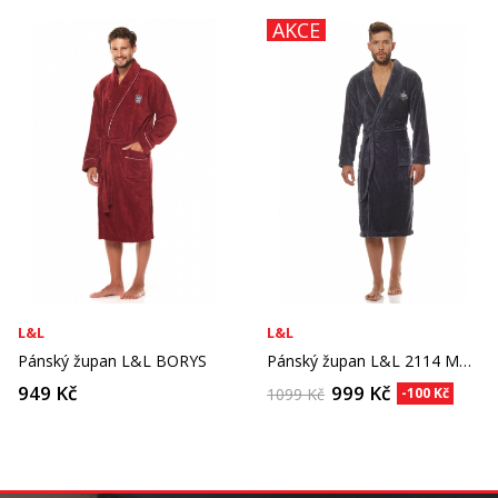
AKCE
L&L
L&L
Pánský župan L&L BORYS
Pánský župan L&L 2114 MARINE
949 Kč
999 Kč
1099 Kč
-100 Kč